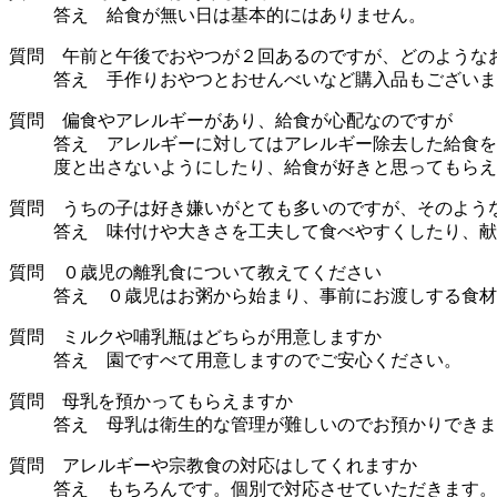
答え 給食が無い日は基本的にはありません。
質問 午前と午後でおやつが２回あるのですが、どのような
答え 手作りおやつとおせんべいなど購入品もございま
質問 偏食やアレルギーがあり、給食が心配なのですが
答え アレルギーに対してはアレルギー除去した給食を
度と出さないようにしたり、給食が好きと思ってもらえ
質問 うちの子は好き嫌いがとても多いのですが、そのよう
答え 味付けや大きさを工夫して食べやすくしたり、献
質問 ０歳児の離乳食について教えてください
答え ０歳児はお粥から始まり、事前にお渡しする食材
質問 ミルクや哺乳瓶はどちらが用意しますか
答え 園ですべて用意しますのでご安心ください。
質問 母乳を預かってもらえますか
答え 母乳は衛生的な管理が難しいのでお預かりできま
質問 アレルギーや宗教食の対応はしてくれますか
答え もちろんです。個別で対応させていただきます。