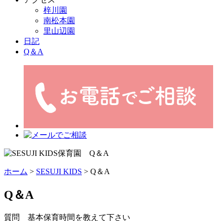
梓川園
南松本園
里山辺園
日記
Q＆A
ホーム
>
SESUJI KIDS
>
Q＆A
Q＆A
質問 基本保育時間を教えて下さい